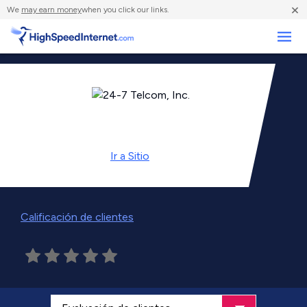
×
We
may earn money
when you click our links.
Negocios
Ir a
Sitio
Calificación de clientes