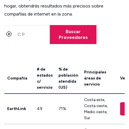
hogar, obtendrás resultados más precisos sobre
compañías de internet en la zona.
Buscar
Proveedores
# de
% de
Principales
estados
población
Compañía
áreas de
Ver 
c/
atendida
servicio
servicio
(US)
Costa este,
Costa oeste,
EarthLink
49
71%
Medio oeste,
Sur