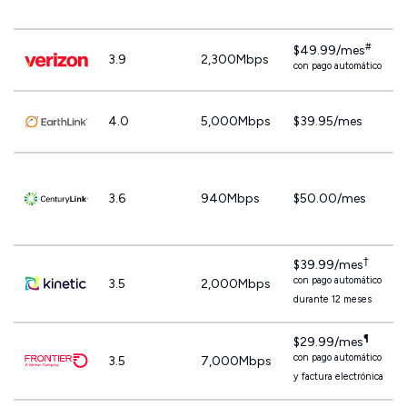
#
$49.99/mes
3.9
2,300Mbps
con pago automático
4.0
5,000Mbps
$39.95/mes
3.6
940Mbps
$50.00/mes
†
$39.99/mes
con pago automático
3.5
2,000Mbps
durante 12 meses
¶
$29.99/mes
con pago automático
3.5
7,000Mbps
y factura electrónica