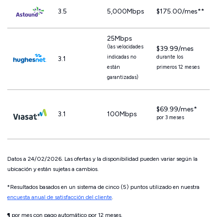
3.5
5,000Mbps
$175.00/mes**
25Mbps
(las velocidades
$39.99/mes
indicadas no
durante los
3.1
están
primeros 12 meses
garantizadas)
$69.99/mes*
3.1
100Mbps
por 3 meses
Datos a 24/02/2026. Las ofertas y la disponibilidad pueden variar según la
ubicación y están sujetas a cambios.
*Resultados basados ​​en un sistema de cinco (5) puntos utilizado en nuestra
encuesta anual de satisfacción del cliente
.
¶ por mes con pago automático por 12 meses.