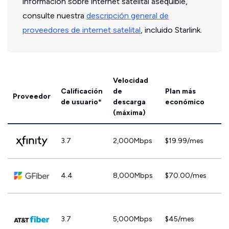
información sobre internet satelital asequible,
consulte nuestra
descripción general de
proveedores de internet satelital
, incluido Starlink.
Velocidad
Calificación
de
Plan más
Proveedor
de usuario*
descarga
económico
(máxima)
3.7
2,000Mbps
$19.99/mes
4.4
8,000Mbps
$70.00/mes
3.7
5,000Mbps
$45/mes