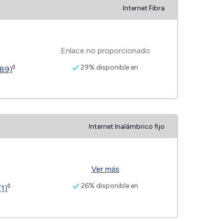
Internet Fibra
Enlace no proporcionado
29% disponible en
◊
189)
Internet Inalámbrico fijo
Ver más
26% disponible en
◊
(1)