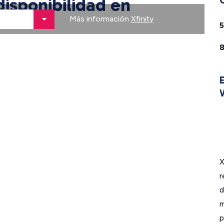
isponibilidad en
Más información
Xfinity
X
r
m
p