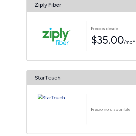
Ziply Fiber
Precios desde
$35.00
/mo^
StarTouch
Precio no disponible