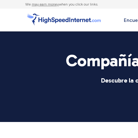
We
may earn money
when you click our links.
Encue
Compañía
Descubre la c