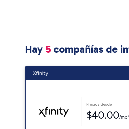
Hay
5
compañías de in
Xfinity
Precios desde
$40.00
/mo