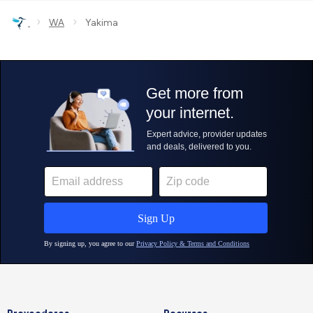
›
›
WA
Yakima