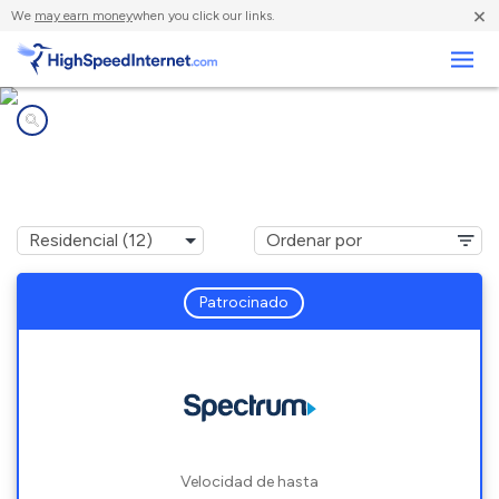
×
We
may earn money
when you click our links.
Negocios
Compañías de Internet en
Yakima, WA
Patrocinado
Velocidad de hasta