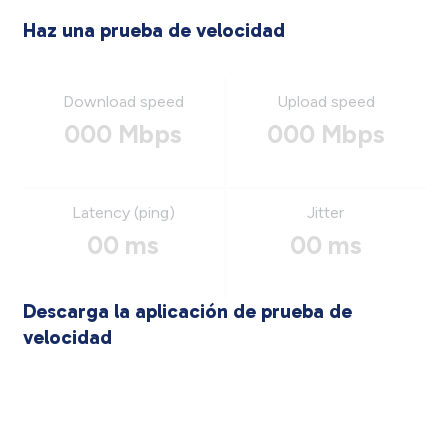
Haz una prueba de velocidad
Download speed
Upload speed
000 Mbps
000 Mbps
Latency (ping)
Jitter
00 ms
00 ms
Descarga la aplicación de prueba de
velocidad