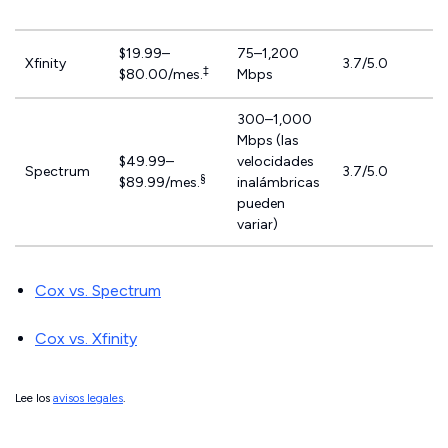
$19.99–
75–1,200
Xfinity
3.7/5.0
‡
$80.00/mes.
Mbps
300–1,000
Mbps (las
$49.99–
velocidades
Spectrum
3.7/5.0
§
$89.99/mes.
inalámbricas
pueden
variar)
Cox vs. Spectrum
Cox vs. Xfinity
Lee los
avisos legales
.