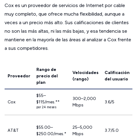
Cox es un proveedor de servicios de Internet por cable
muy completo, que ofrece mucha flexibilidad, aunque a
veces a un precio más alto. Sus calificaciones de clientes
no son las más altas, ni las más bajas, y esa tendencia se
mantiene en la mayoría de las áreas al analizar a Cox frente
a sus competidores.
Rango de
Velocidades
Calificación
Proveedor
precio del
(rango)
del usuario
plan
$55–
300–2,000
Cox
$115/mes.**
3.6/5
Mbps
por 24 meses
$55.00–
25–5,000
AT&T
3.7/5.0
$250.00/mes.*
Mbps