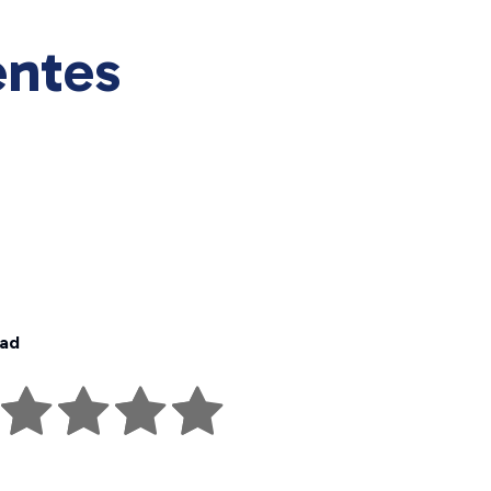
entes
dad