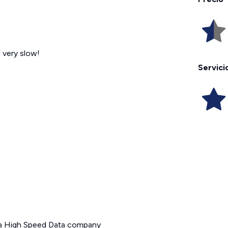
 very slow!
Servici
e a High Speed Data company