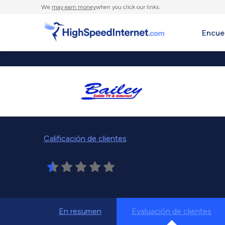
We
may earn money
when you click our links.
Encue
Calificación de clientes
En resumen
Evaluación de clientes