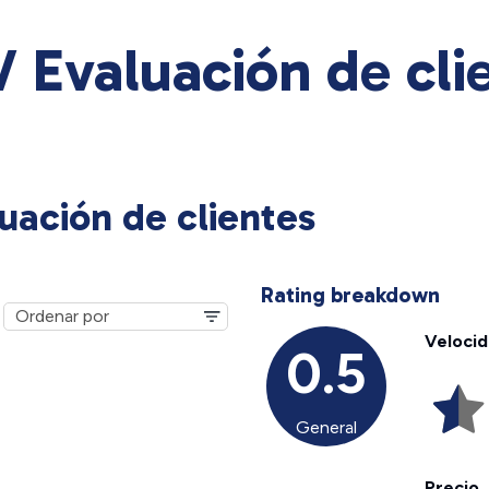
V Evaluación de cli
uación de clientes
Rating breakdown
Veloci
0.5
General
Precio