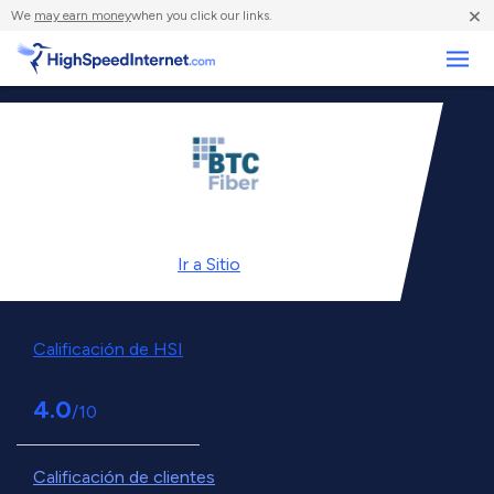
×
We
may earn money
when you click our links.
Negocios
Ir a
Sitio
Calificación de HSI
4.0
/10
Calificación de clientes