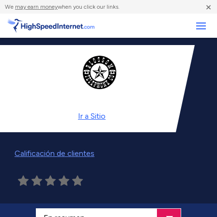
×
We
may earn money
when you click our links.
Negocios
Ir a
Sitio
Calificación de clientes