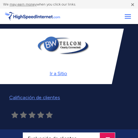
×
We
may earn money
when you click our links.
Negocios
Ir a
Sitio
Calificación de clientes