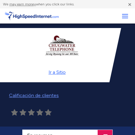
×
We
may earn money
when you click our links.
Negocios
Ir a
Sitio
Calificación de clientes