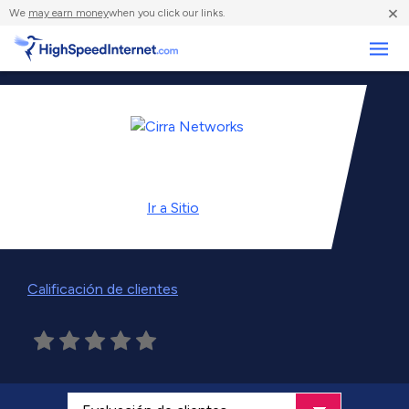
×
We
may earn money
when you click our links.
Negocios
Ir a
Sitio
Calificación de clientes