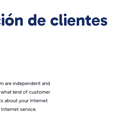
ón de clientes
om are independent and
t what kind of customer
ts about your Internet
Internet service.