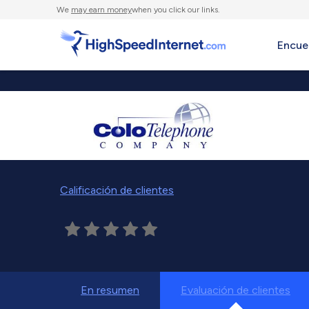
We
may earn money
when you click our links.
Encue
Calificación de clientes
En resumen
Evaluación de clientes