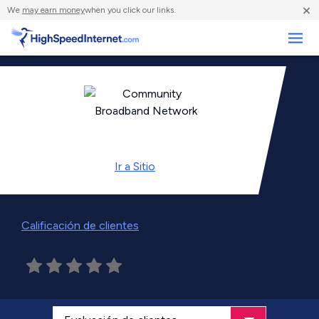
×
We
may earn money
when you click our links.
Negocios
Ir a
Sitio
Calificación de clientes