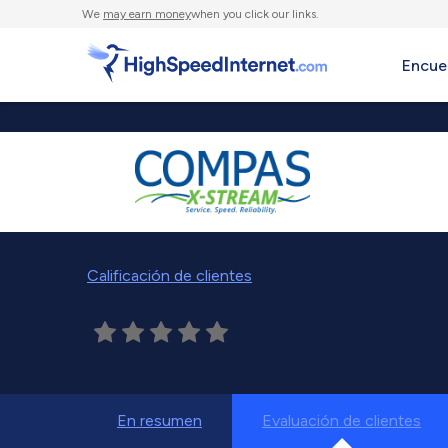
We
may earn money
when you click our links.
Encue
Calificación de clientes
En resumen
Evaluación de clientes