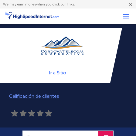
×
We
may earn money
when you click our links.
Negocios
Ir a
Sitio
Calificación de clientes