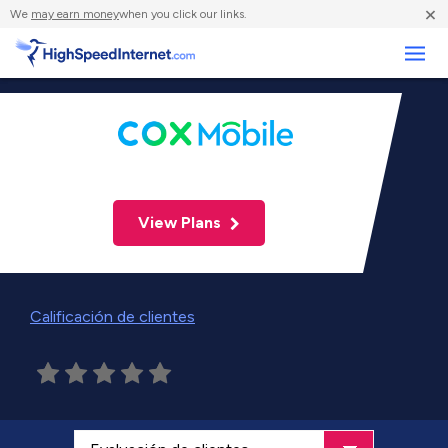
×
We
may earn money
when you click our links.
Negocios
View Plans
Calificación de clientes