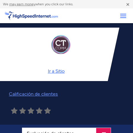
×
We
may earn money
when you click our links.
Negocios
Ir a
Sitio
Calificación de clientes