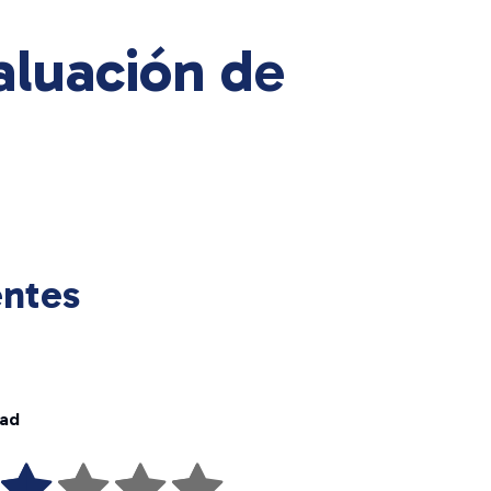
aluación de
entes
dad