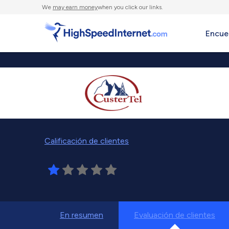
We
may earn money
when you click our links.
Encue
Calificación de clientes
En resumen
Evaluación de clientes