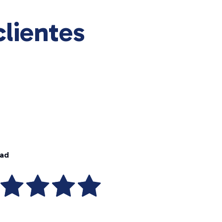
lientes
dad