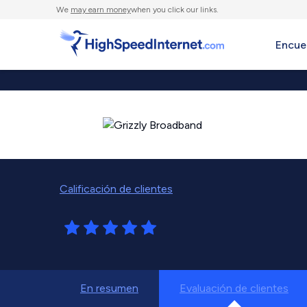
We
may earn money
when you click our links.
Encue
Calificación de clientes
En resumen
Evaluación de clientes