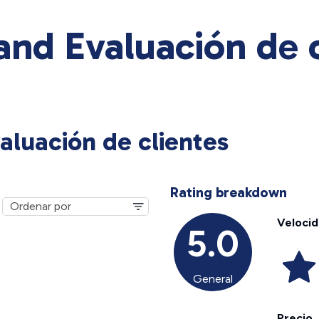
and Evaluación de c
aluación de clientes
Rating breakdown
Veloci
5.0
General
Precio