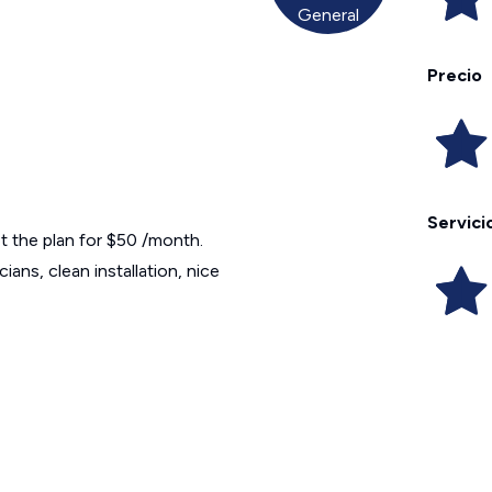
General
Precio
Servici
et the plan for $50 /month.
ans, clean installation, nice