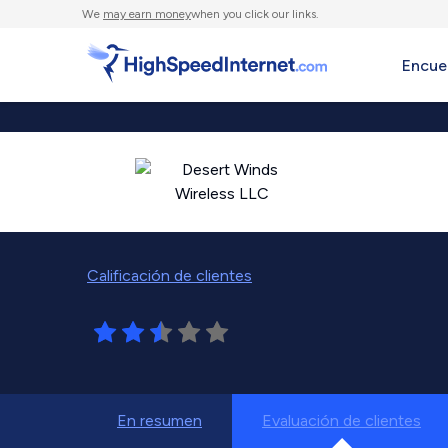
We
may earn money
when you click our links.
Encue
Calificación de clientes
En resumen
Evaluación de clientes