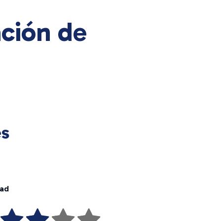
ción de
es
dad