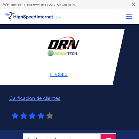
×
We
may earn money
when you click our links.
Negocios
Ir a
Sitio
Calificación de clientes