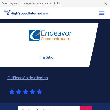
×
We
may earn money
when you click our links.
Negocios
Ir a
Sitio
Calificación de clientes