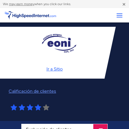
×
We
may earn money
when you click our links.
Negocios
Ir a
Sitio
Calificación de clientes