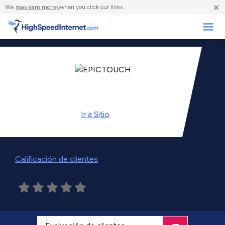
×
We
may earn money
when you click our links.
Negocios
Ir a
Sitio
Calificación de clientes