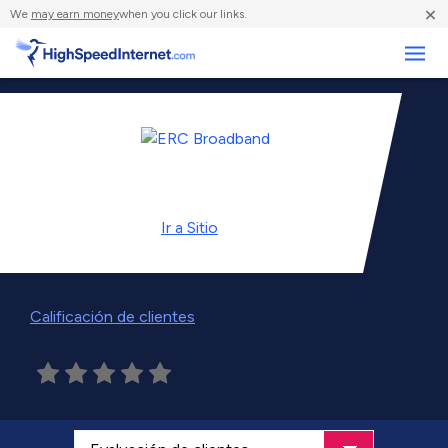
×
We
may earn money
when you click our links.
Negocios
Ir a
Sitio
Calificación de clientes