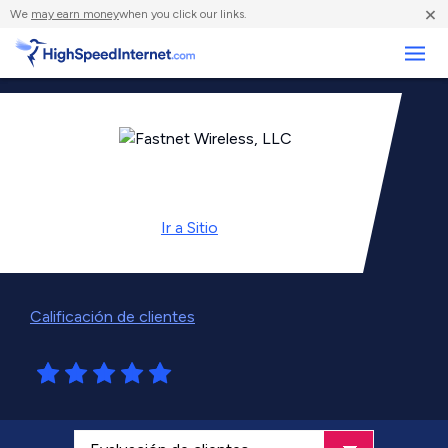
×
We
may earn money
when you click our links.
Negocios
Ir a
Sitio
Calificación de clientes