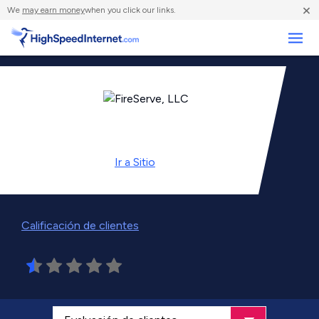
×
We
may earn money
when you click our links.
Negocios
Ir a
Sitio
Calificación de clientes