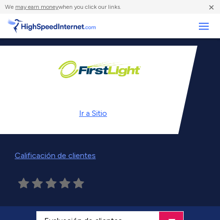
×
We
may earn money
when you click our links.
Negocios
Ir a
Sitio
Calificación de clientes