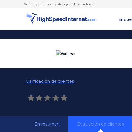
We
may earn money
when you click our links.
Encue
Calificación de clientes
En resumen
Evaluación de clientes