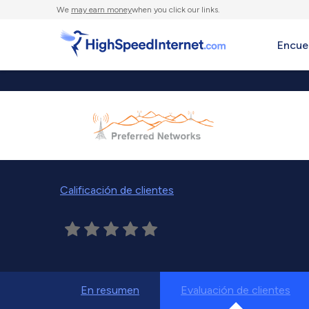
We
may earn money
when you click our links.
Encue
Calificación de clientes
En resumen
Evaluación de clientes