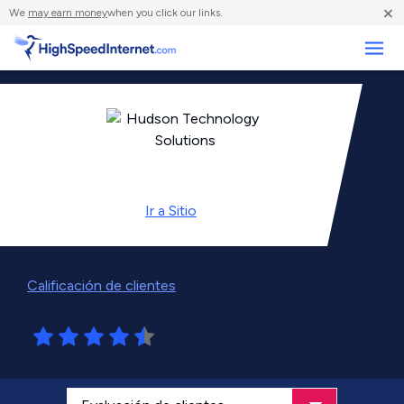
×
We
may earn money
when you click our links.
Negocios
Ir a
Sitio
Calificación de clientes