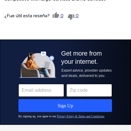
¿Fue útil esta reseña?
0
0