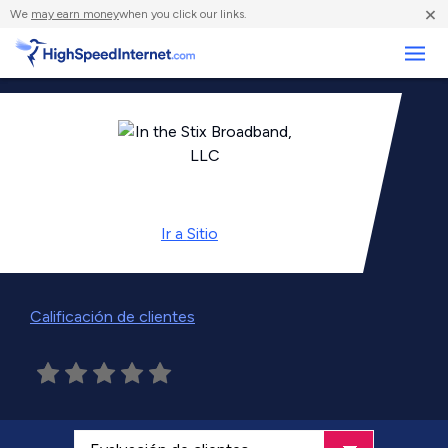
×
We
may earn money
when you click our links.
Negocios
Ir a
Sitio
Calificación de clientes