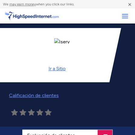
×
We
may earn money
when you click our links.
Negocios
Ir a
Sitio
Calificación de clientes