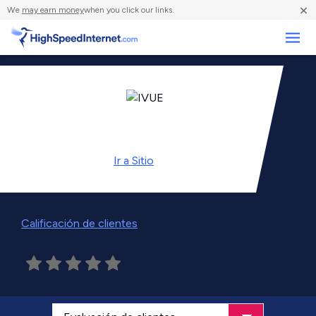
×
We
may earn money
when you click our links.
Negocios
Ir a
Sitio
Calificación de clientes