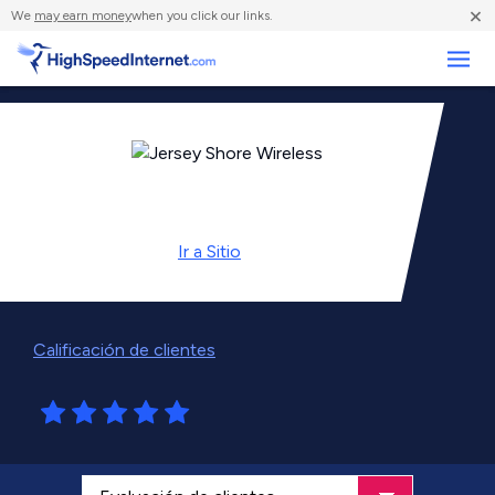
×
We
may earn money
when you click our links.
Negocios
Ir a
Sitio
Calificación de clientes