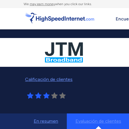
We
may earn money
when you click our links.
Encue
Calificación de clientes
En resumen
Evaluación de clientes