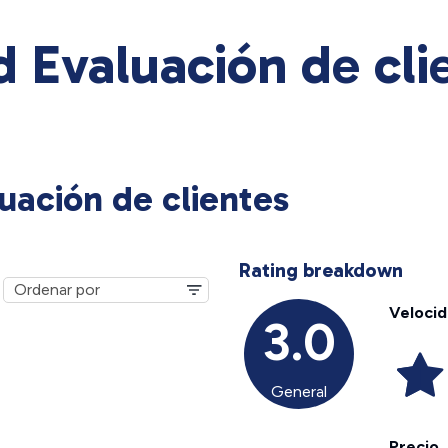
Evaluación de cli
ación de clientes
Rating breakdown
Veloci
3.0
General
Precio