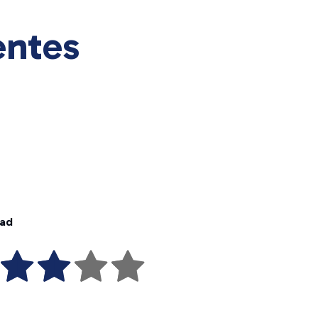
entes
dad