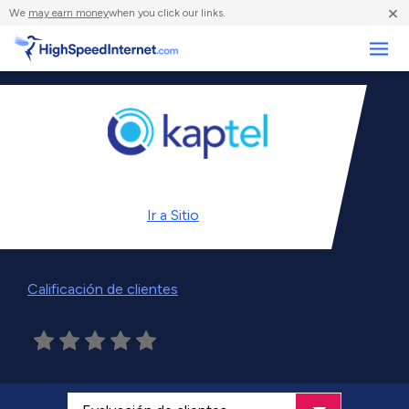
×
We
may earn money
when you click our links.
Negocios
Ir a
Sitio
Calificación de clientes