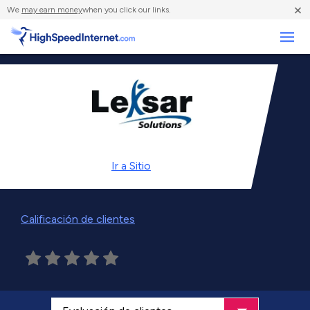
×
We
may earn money
when you click our links.
Negocios
Ir a
Sitio
Calificación de clientes