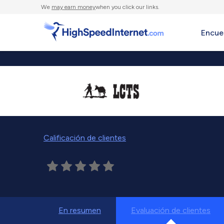
We
may earn money
when you click our links.
Encue
Calificación de clientes
En resumen
Evaluación de clientes