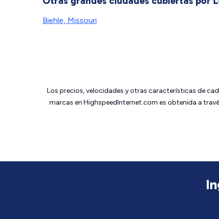
Otras grandes ciudades cubiertas por
Biehle, Missouri
Los precios, velocidades y otras características de ca
marcas en HighspeedInternet.com es obtenida a través
In