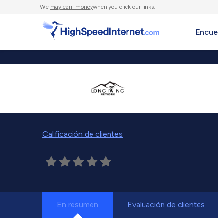
We
may earn money
when you click our links.
Encue
Calificación de clientes
En resumen
Evaluación de clientes