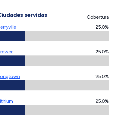
Ciudades servidas
Cobertura
erryville
25.0%
rewer
25.0%
Longtown
25.0%
ithium
25.0%