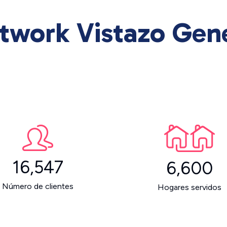
twork Vistazo Gene
16,547
6,600
Número de clientes
Hogares servidos