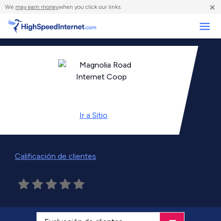
×
We
may earn money
when you click our links.
Negocios
Ir a
Sitio
Calificación de clientes