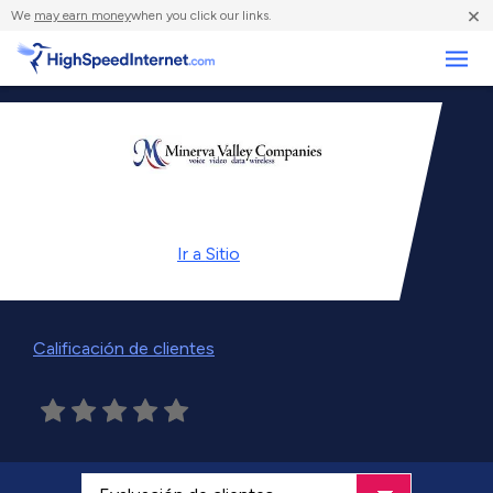
×
We
may earn money
when you click our links.
Negocios
Ir a
Sitio
Calificación de clientes