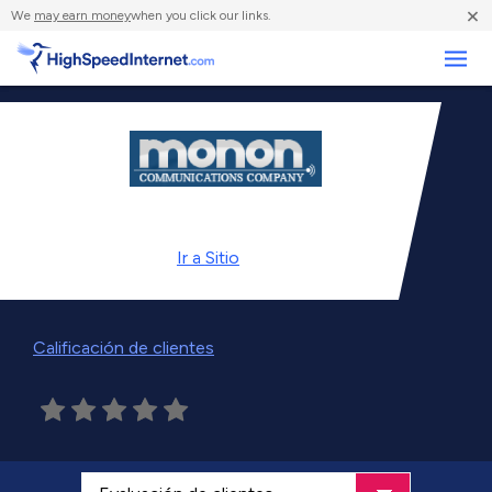
×
We
may earn money
when you click our links.
Negocios
Ir a
Sitio
Calificación de clientes