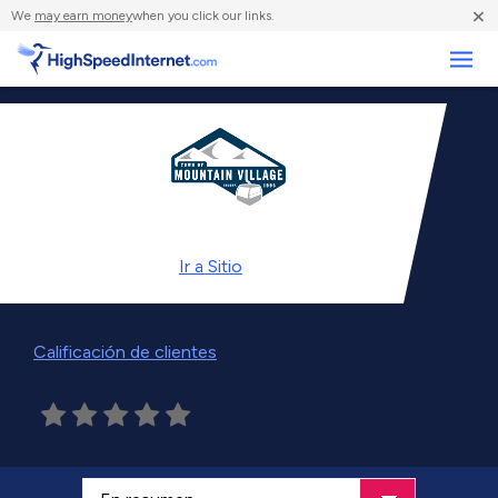
×
We
may earn money
when you click our links.
Negocios
Ir a
Sitio
Calificación de clientes