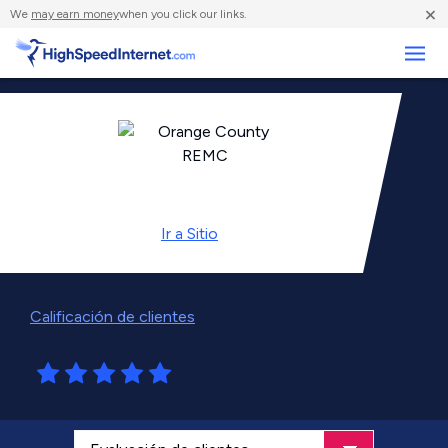
×
We
may earn money
when you click our links.
Negocios
Ir a
Sitio
Calificación de clientes