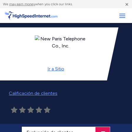
×
We
may earn money
when you click our links.
Negocios
Ir a
Sitio
Calificación de clientes