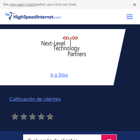
×
We
may earn money
when you click our links.
Negocios
Ir a
Sitio
Calificación de clientes