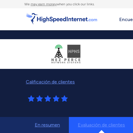
We
may earn money
when you click our links.
Encue
Calificación de clientes
En resumen
Evaluación de clientes