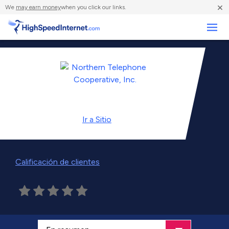
×
We
may earn money
when you click our links.
Negocios
Ir a
Sitio
Calificación de clientes