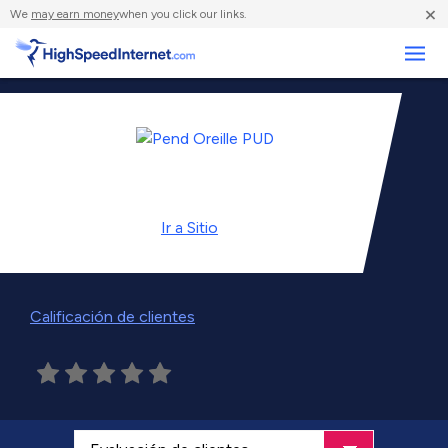
×
We
may earn money
when you click our links.
Negocios
Ir a
Sitio
Calificación de clientes